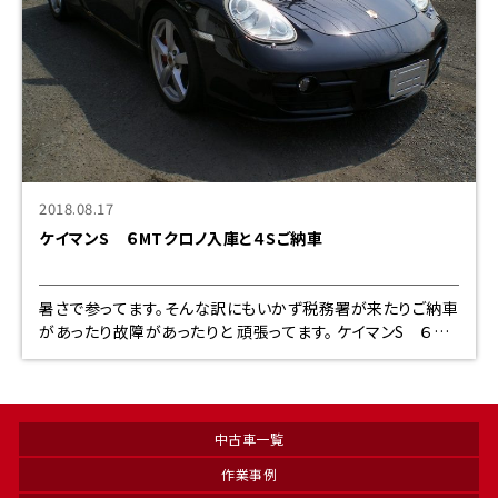
2018.08.17
ケイマンS ６MTクロノ入庫と４Sご納車
暑さで参ってます。そんな訳にもいかず税務署が来たりご納車
があったり故障があったりと 頑張ってます。 ケイマンS ６MT
クロノ、スポーツシート付３８０００K ２０年前期最終、入庫
です オイル交
中古車一覧
作業事例