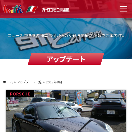
WITH（ウィズ）
men
ニュースや整備の作業事例、EVの話題まで最新情報をご案内中。
アップデート
ホーム
アップデート一覧
2018年8月
PORSCHE