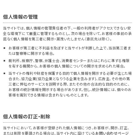
個人情報の管理
当サイトでは、個人情報の管理責任者の下、一般の利用者がアクセスできない安
全な環境下にて厳重に管理するものとし、次の場合を除いて、お客様の事前の承
諾なく個人情報を第三者に開示・漏洩いたしません（委託先は除く）。
お客様が第三者に不利益を及ぼすと当サイトが判断した上で、当該第三者ま
たは警察等に開示する場合。
裁判所、検察庁、警察、弁護士会、消費者センターまたはこれらに準ずる権限
を有する機関から、お客様の個人情報についての開示を求められた場合。
当サイトの権利や財産を保護する目的で個人情報を開示する必要が生じた場
合また、協力企業(協力企業となりうる企業を含みます)、広告主、その他の第
三者に弊社のサービスを説明する際、またその他の合法的な目的のために、
お客様の統計情報を開示する場合があります。但し、統計情報には、個々のお
客様を識別できる情報は含まれないものとします。
個人情報の訂正・削除
当サイトにおいて、お客様が登録された個人情報につき、お客様が、開示、訂正、
または削除を要請される場合は、当サイト内に設けている
お問い合わせページ