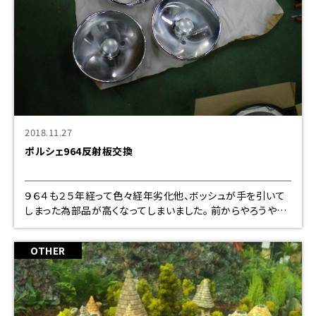
2018.11.27
ポルシェ964反射板交換
９６４も２５年経って色々経年劣化他、ボッシュが手を引いて
しまった為部品が高くなってしまいました。 前からやろうやろ
うと思ってた反射板の再メッキです。光度が足らなく車検
が、、、、、から 始まりました。ＨＩＤを組
OTHER