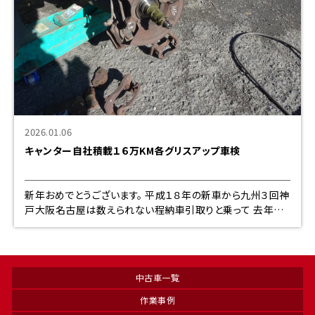
2026.01.06
キャンター自社積載１６万KM各グリスアップ車検
新年おめでとうございます。 平成１８年の新車から九州３回神
戸大阪名古屋は数えられない程納車引取りと乗って 去年１６
万ｋｍとエンジンオイルとブレーキオイル、クラッチオイル全P
で済ませました 流石に今の３０
中古車一覧
作業事例