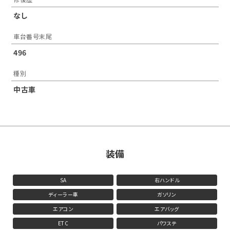
なし
車台番号末尾
496
種別
中古車
装備
SA
右ハンドル
ディーラー車
ガソリン
エアコン
エアバッグ
ETC
パワステ