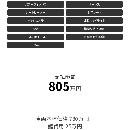
パワーウィンドウ
キーレス
シートヒーター
本革シート
バックカメラ
LEDヘッドライト
ABS
横滑り防止装置
アルミホイール
定期点検記録簿
リ済込
支払総額
805
万円
車両本体価格 780万円
諸費用 25万円