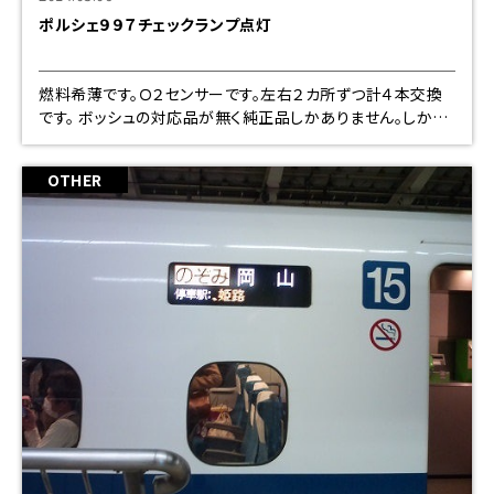
ポルシェ９９７チェックランプ点灯
燃料希薄です。Ｏ２センサーです。左右２カ所ずつ計４本交換
です。 ボッシュの対応品が無く純正品しかありません。しかも
４万円以上約２０万円です。 とほほ、すみません、、、、、、
OTHER