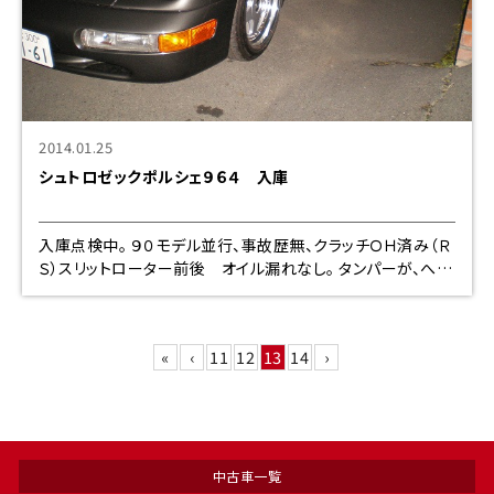
2014.01.25
シュトロゼックポルシェ９６４ 入庫
入庫点検中。 ９０モデル並行、事故歴無、クラッチＯＨ済み（Ｒ
Ｓ）スリットローター前後 オイル漏れなし。 タンパーが、へた
へたですので検討中です。試乗しても楽しくありません。 エン
ジンもミッション
«
‹
11
12
13
14
›
中古車一覧