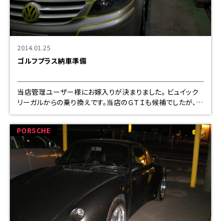
2014.01.25
ゴルフプラス納車準備
当店管理ユーザー様にお嫁入りが決まりました。 ビュイック
リーガルからの乗り換えです。当店のＧＴＩも候補でしたが、距
離が少ないのと ワンオーナー、禁煙車傷が無いが決め手とな
りました。 しっかり磨い
PORSCHE