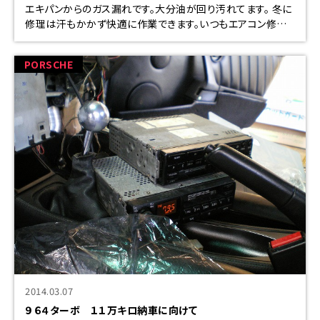
エキパンからのガス漏れです。大分油が回り汚れてます。 冬に
修理は汗もかかず快適に作業できます。いつもエアコン修理
は夏ですから、、、、、 ホーンもペケですので、交換します &n
PORSCHE
2014.03.07
９６４ターボ １１万キロ納車に向けて