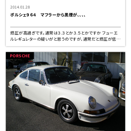
2014.01.28
ポルシェ９６４ マフラーから黒煙が、、、、
燃圧が高過ぎです。通常は３.３とか３.５とかですか フューエ
ルレギュレターの疑いがと思うのですが、通常だと燃圧が低く
なったり、掛かりずらかったりなのですが、、、、 当店の展示車
で車検での発覚です。エア
PORSCHE