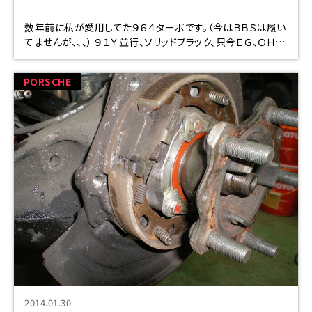
数年前に私が愛用してた９６４ターボです。（今はＢＢＳは履い
てませんが、、、） ９１Ｙ並行、ソリッドブラック、只今ＥＧ、ＯＨ
（クランク新品にて作業中）してます。 ９万Ｋオーバーだったと
思いますが、ご興味
PORSCHE
2014.01.30