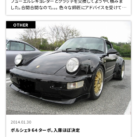
フューエルレギョレターとクラッチを交換してようやく積みま
した。合間合間なので。。。 色々な師匠にアドバイスを受けても
フューエルレギュレターは燃圧が落ちるという見解でした
が、、、 試乗も終わり快調ＯＫ
OTHER
2014.01.30
ポルシェ９６４ターボ。入庫ほぼ決定