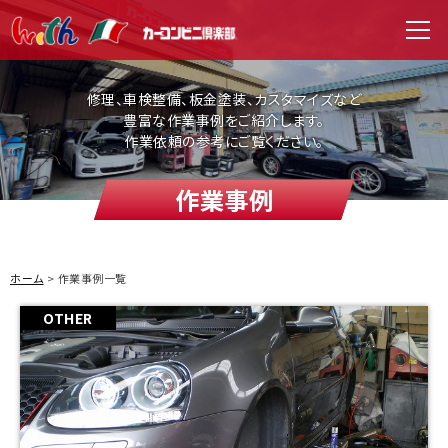
WITH（ウィズ）
men
修理、車検整備、板金塗装、カスタマイズなど
豊富な作業事例をご紹介します。
作業依頼の参考にご覧ください。
作業事例
ホーム
作業事例一覧
OTHER