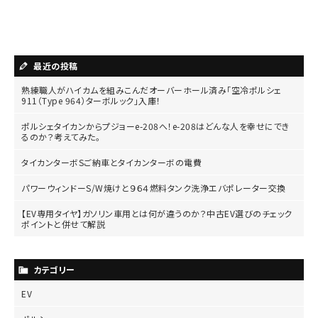
最近の投稿
熟練職人がハイカムを組みこんだオーバーホール済み「空冷ポルシェ
911（Type 964）ターボルック」入庫！
ポルシェタイカンからプジョーe-208へ！e-208はどんな人を幸せにでき
るのか？考えてみた。
タイカンターボSご納車とタイカンターボの電費
パワーウィンドーS/W焼けと９６４燃料タンク洗浄エバポレーター交換
【EV専用タイヤ】ガソリン車用とは何が違うのか？中古EV選びのチェック
ポイントと併せて解説
カテゴリー
EV