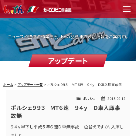
WITH（ウィズ）
men
ニュースや整備の作業事例、EVの話題まで最新情報をご案内中。
アップデート
ホーム
アップデート一覧
ポルシェ９９３ ＭＴ６速 ９４ｙ Ｄ車入庫事故無
ポルシェ
2015.09.12
ポルシェ９９３ ＭＴ６速 ９４ｙ Ｄ車入庫事
故無
９４ｙ早下し平成５年６速Ｄ車無事故 色替えですが、入庫し
ました。