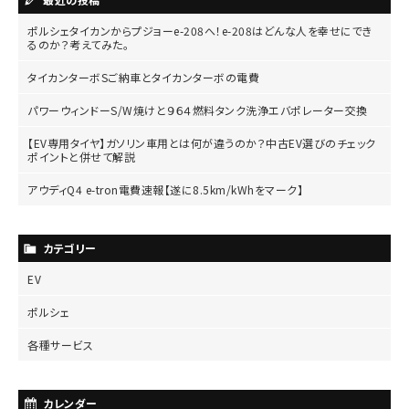
ポルシェタイカンからプジョーe-208へ！e-208はどんな人を幸せにでき
るのか？考えてみた。
タイカンターボSご納車とタイカンターボの電費
パワーウィンドーS/W焼けと９６４燃料タンク洗浄エバポレーター交換
【EV専用タイヤ】ガソリン車用とは何が違うのか？中古EV選びのチェック
ポイントと併せて解説
アウディQ4 e-tron電費速報【遂に8.5km/kWhをマーク】
カテゴリー
EV
ポルシェ
各種サービス
カレンダー