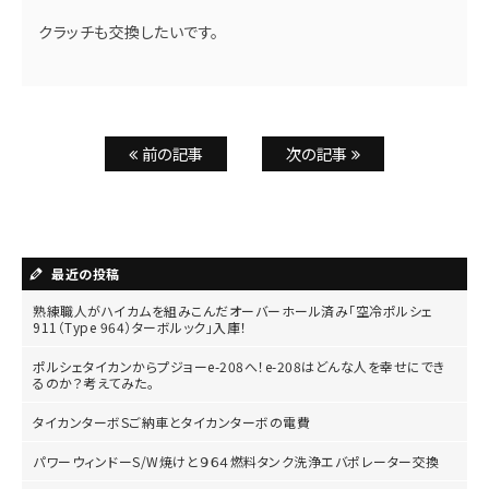
クラッチも交換したいです。
前の記事
次の記事
最近の投稿
熟練職人がハイカムを組みこんだオーバーホール済み「空冷ポルシェ
911（Type 964）ターボルック」入庫！
ポルシェタイカンからプジョーe-208へ！e-208はどんな人を幸せにでき
るのか？考えてみた。
タイカンターボSご納車とタイカンターボの電費
パワーウィンドーS/W焼けと９６４燃料タンク洗浄エバポレーター交換