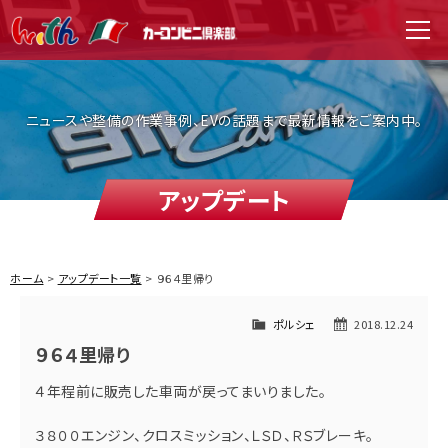
WITH（ウィズ）
men
ニュースや整備の作業事例、EVの話題まで最新情報をご案内中。
アップデート
ホーム
アップデート一覧
９６４里帰り
ポルシェ
2018.12.24
９６４里帰り
４年程前に販売した車両が戻ってまいりました。
３８００エンジン、クロスミッション、ＬＳＤ、ＲＳブレーキ。