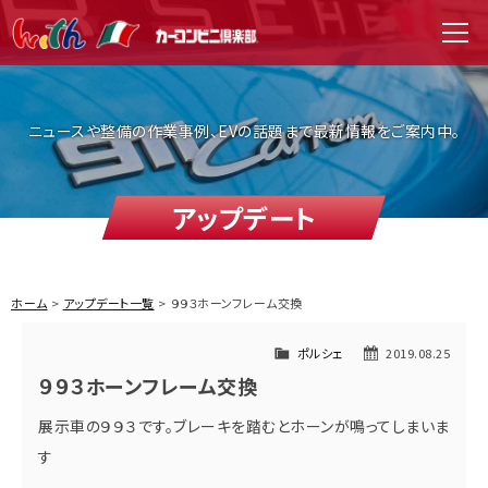
WITH（ウィズ）
men
ニュースや整備の作業事例、EVの話題まで最新情報をご案内中。
アップデート
ホーム
アップデート一覧
９９３ホーンフレーム交換
ポルシェ
2019.08.25
９９３ホーンフレーム交換
展示車の９９３です。ブレーキを踏むとホーンが鳴ってしまいま
す