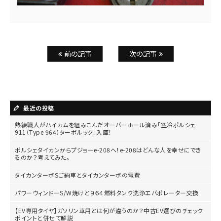
前の記事
次の記事
最近の投稿
熟練職人がハイカムを組みこんだオーバーホール済み「空冷ポルシェ
911（Type 964）ターボルック」入庫！
ポルシェタイカンからプジョーe-208へ！e-208はどんな人を幸せにでき
るのか？考えてみた。
タイカンターボSご納車とタイカンターボの電費
パワーウィンドーS/W焼けと９６４燃料タンク洗浄エバポレーター交換
【EV専用タイヤ】ガソリン車用とは何が違うのか？中古EV選びのチェック
ポイントと併せて解説