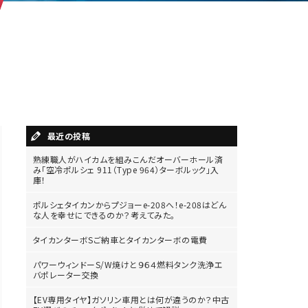
最近の投稿
熟練職人がハイカムを組みこんだオーバーホール済
み「空冷ポルシェ 911（Type 964）ターボルック」入
庫！
ポルシェタイカンからプジョーe-208へ！e-208はどん
な人を幸せにできるのか？考えてみた。
タイカンターボSご納車とタイカンターボの電費
パワーウィンドーS/W焼けと９６４燃料タンク洗浄エ
バポレーター交換
【EV専用タイヤ】ガソリン車用とは何が違うのか？中古