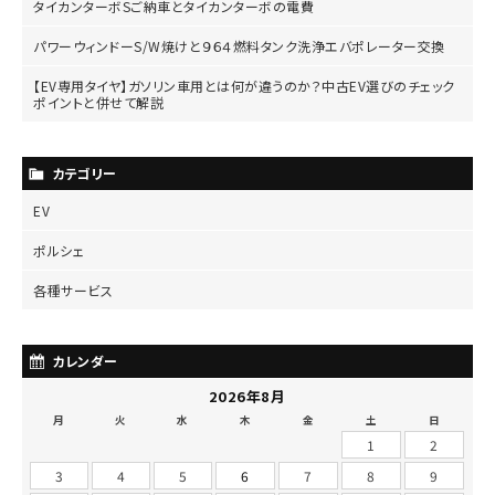
タイカンターボSご納車とタイカンターボの電費
パワーウィンドーS/W焼けと９６４燃料タンク洗浄エバポレーター交換
【EV専用タイヤ】ガソリン車用とは何が違うのか？中古EV選びのチェック
ポイントと併せて解説
カテゴリー
EV
ポルシェ
各種サービス
カレンダー
2026年8月
月
火
水
木
金
土
日
1
2
3
4
5
6
7
8
9