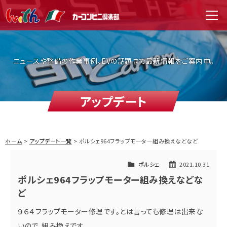
WITH（ウィズ）
men
ニュースや整備の作業事例、EVの話題まで最新情報をご案内中。
アップデート
ホーム
アップデート一覧
ポルシェ964フラップモーター組み換えなどなど
ポルシェ
2021.10.31
ポルシェ964フラップモーター組み換えなどな
ど
９６４フラップモーター修理です。とは言っても修理は出来な
いので、組み換えです