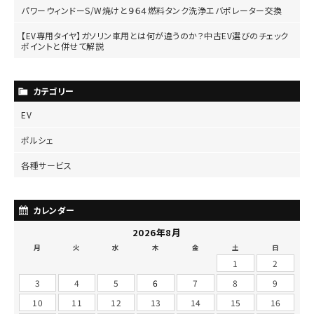
パワーウィンドーS/W焼けと９６４燃料タンク洗浄エバポレーター交換
【EV専用タイヤ】ガソリン車用とは何が違うのか？中古EV選びのチェック
ポイントと併せて解説
カテゴリー
EV
ポルシェ
各種サービス
カレンダー
2026年8月
月
火
水
木
金
土
日
1
2
3
4
5
6
7
8
9
10
11
12
13
14
15
16