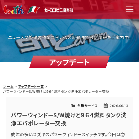
WITH（ウィズ）
men
ニュースや整備の作業事例、EVの話題まで最新情報をご案内中。
アップデート
ホーム
アップデート一覧
パワーウィンドーS/W焼けと９６４燃料タンク洗浄エバポレーター交換
各種サービス
2026.06.13
パワーウィンドーS/W焼けと９６４燃料タンク洗
浄エバポレーター交換
故障の多いスズキのパワーウィンドースイッチです。今回は急