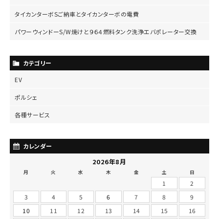
タイカンターボSご納車とタイカンターボの電費
パワーウィンドーS/W焼けと９６４燃料タンク洗浄エバポレーター交換
カテゴリー
EV
ポルシェ
各種サービス
カレンダー
2026年8月
月
火
水
木
金
土
日
1
2
3
4
5
6
7
8
9
10
11
12
13
14
15
16