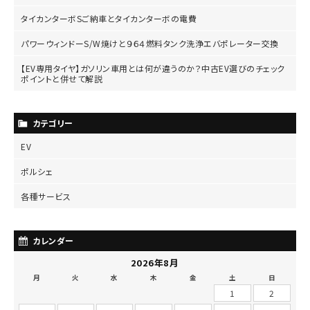
タイカンターボSご納車とタイカンターボの電費
パワーウィンドーS/W焼けと９６４燃料タンク洗浄エバポレーター交換
【EV専用タイヤ】ガソリン車用とは何が違うのか？中古EV選びのチェック
ポイントと併せて解説
カテゴリー
EV
ポルシェ
各種サービス
カレンダー
2026年8月
月
火
水
木
金
土
日
1
2