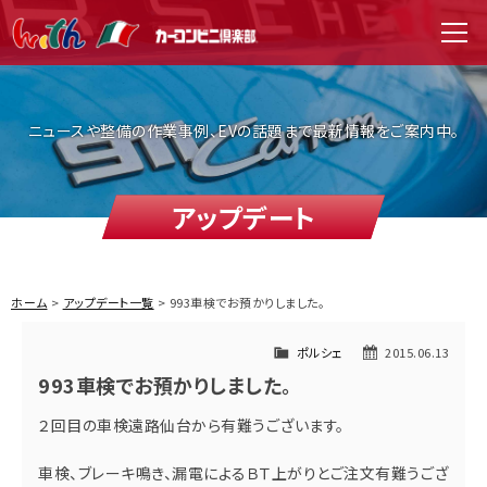
WITH（ウィズ）
men
ニュースや整備の作業事例、EVの話題まで最新情報をご案内中。
アップデート
ホーム
アップデート一覧
993車検でお預かりしました。
ポルシェ
2015.06.13
993車検でお預かりしました。
２回目の車検遠路仙台から有難うございます。
車検、ブレーキ鳴き、漏電によるＢＴ上がりとご注文有難うござ