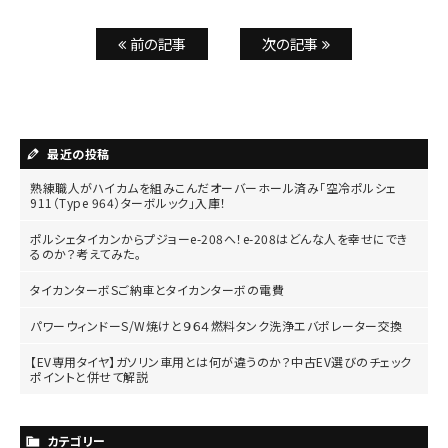
前の記事
次の記事
最近の投稿
熟練職人がハイカムを組みこんだオーバーホール済み「空冷ポルシェ
911（Type 964）ターボルック」入庫！
ポルシェタイカンからプジョーe-208へ！e-208はどんな人を幸せにでき
るのか？考えてみた。
タイカンターボSご納車とタイカンターボの電費
パワーウィンドーS/W焼けと９６４燃料タンク洗浄エバポレーター交換
【EV専用タイヤ】ガソリン車用とは何が違うのか？中古EV選びのチェック
ポイントと併せて解説
カテゴリー