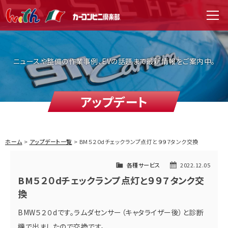
WITH（ウィズ）
men
ニュースや整備の作業事例、EVの話題まで最新情報をご案内中。
アップデート
ホーム
アップデート一覧
BM５２０dチェックランプ点灯と９９７タンク交換
各種サービス
2022.12.05
BM５２０dチェックランプ点灯と９９７タンク交
換
BMW５２０dです。ラムダセンサー（キャタライザー後）と診断
機で出ましたので交換です。