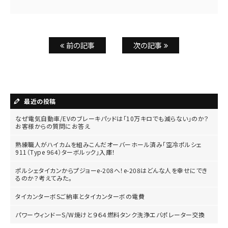
前の記事
次の記事
最近の投稿
なぜ電気自動車/EVのブレーキパッドは「10万キロでも減らない」のか？
お客様からの質問にお答え
熟練職人がハイカムを組みこんだオーバーホール済み「空冷ポルシェ
911（Type 964）ターボルック」入庫！
ポルシェタイカンからプジョーe-208へ！e-208はどんな人を幸せにでき
るのか？考えてみた。
タイカンターボSご納車とタイカンターボの電費
パワーウィンドーS/W焼けと９６４燃料タンク洗浄エバポレーター交換