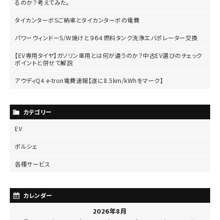
るのか？考えてみた。
タイカンターボSご納車とタイカンターボの電費
パワーウィンドーS/W焼けと９６４燃料タンク洗浄エバポレーター交換
【EV専用タイヤ】ガソリン車用とは何が違うのか？中古EV選びのチェック
ポイントと併せて解説
アウディQ4 e-tron電費速報【遂に8.5km/kWhをマーク】
カテゴリー
EV
ポルシェ
各種サービス
カレンダー
2026年8月