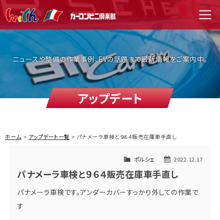
WITH（ウィズ）
men
ニュースや整備の作業事例、EVの話題まで最新情報をご案内中。
アップデート
ホーム
アップデート一覧
パナメーラ車検と９６４販売在庫車手直し
ポルシェ
2022.12.17
パナメーラ車検と９６４販売在庫車手直し
パナメーラ車検です。アンダーカバーすっかり外しての作業で
す